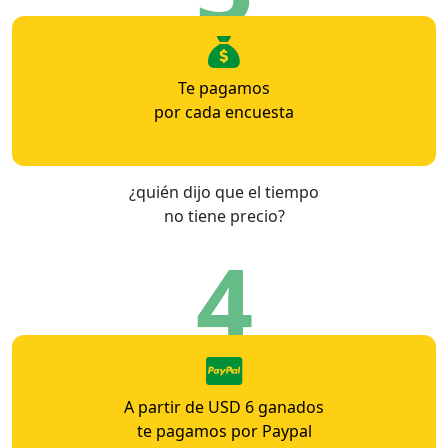
Te pagamos
por cada encuesta
¿quién dijo que el tiempo
no tiene precio?
4
A partir de USD 6 ganados
te pagamos por Paypal