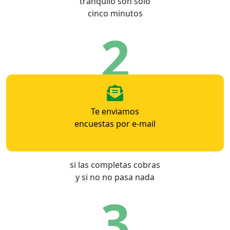
tranquilo son sólo
cinco minutos
2
Te enviamos
encuestas por e-mail
si las completas cobras
y si no no pasa nada
3